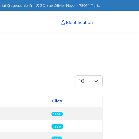
ariat@ageasenior.fr
30, rue Olivier Noyer - 75014 Paris
Identification
Afficher #
Clics
1254
1230
1241