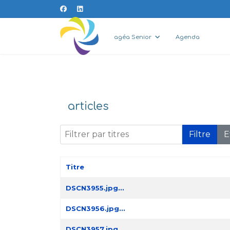
agéa Senior
Agenda
articles
Filtrer par titres
Filtre
E
Titre
Articles
DSCN3955.jpg...
DSCN3956.jpg...
DSCN3957.jpg...