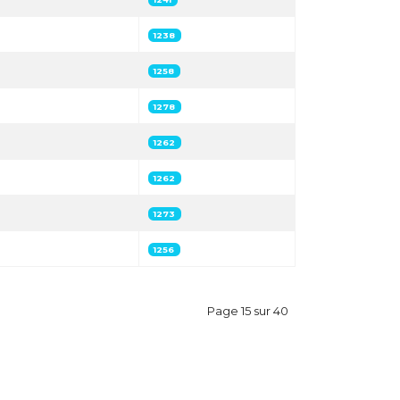
1238
1258
1278
1262
1262
1273
1256
Page 15 sur 40