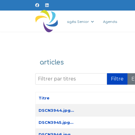
agéa Senior
Agenda
articles
Filtrer par titres
Filtre
E
Titre
Articles
DSCN3944.jpg...
DSCN3945.jpg...
DSCN3946.jpg...