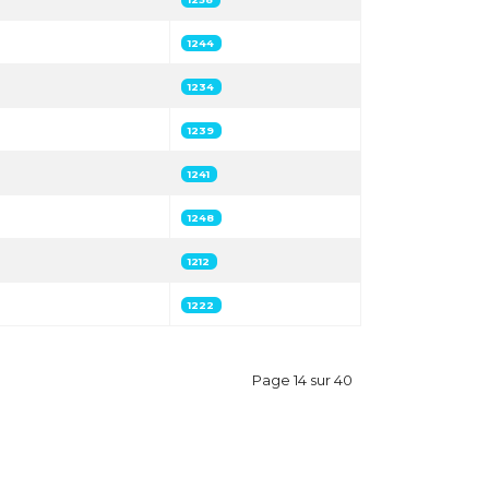
1244
1234
1239
1241
1248
1212
1222
Page 14 sur 40