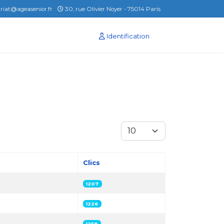
ariat@ageasenior.fr
30, rue Olivier Noyer - 75014 Paris
Identification
Afficher #
Clics
1207
1226
1258