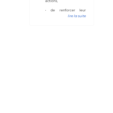
actions,
• de renforcer leur
présence et de
lire la suite
défendre les intérêts de
leurs adhérents tant
auprès des Pouvoirs
Publics que des
Organismes Sociaux
(Prévoyance et
Retraite), des
Organismes
Professionnels ou autres.
• de développer et
favoriser entre les
Adhérents des Amicales
une convivialité et une
solidarité active de
services divers et de
renseignements sociaux
qui peuvent leur être
utiles.