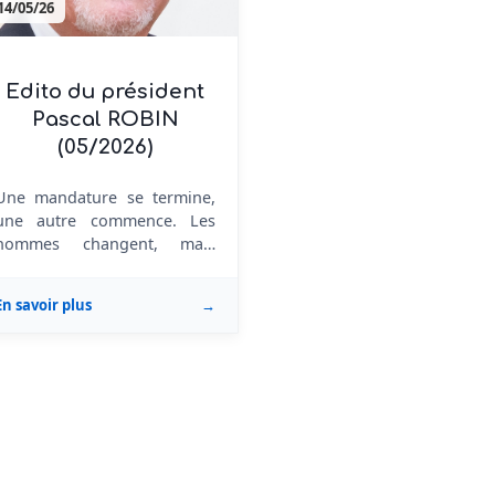
14/05/26
Edito du président
Pascal ROBIN
(05/2026)
Une mandature se termine,
une autre commence. Les
hommes changent, mais
l'esprit reste le même, la
défense...
En savoir plus
→