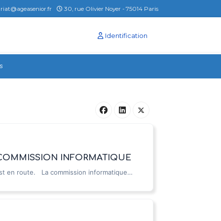
ariat@ageasenior.fr
30, rue Olivier Noyer - 75014 Paris
Identification
s
A COMMISSION INFORMATIQUE
 est en route. La commission informatique