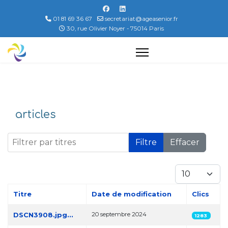
01 81 69 36 67
secretariat@ageasenior.fr
30, rue Olivier Noyer - 75014 Paris
articles
Filtrer par titres
Filtre
Effacer
Afficher #
Titre
Date de modification
Clics
Articles
DSCN3908.jpg...
20 septembre 2024
1283