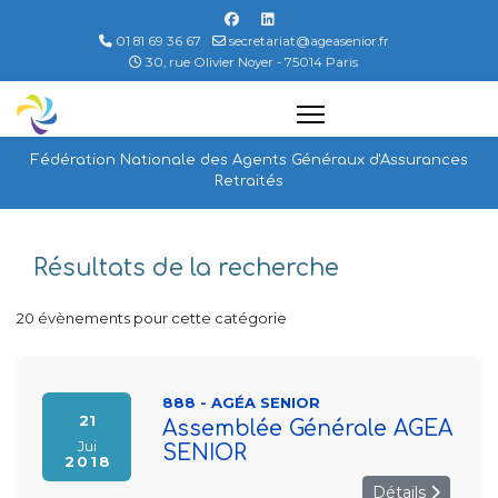
01 81 69 36 67
secretariat@ageasenior.fr
30, rue Olivier Noyer - 75014 Paris
Fédération Nationale des Agents Généraux d'Assurances
Retraités
Résultats de la recherche
20 évènements pour cette catégorie
888 - AGÉA SENIOR
21
Assemblée Générale AGEA
Jui
SENIOR
2018
Détails