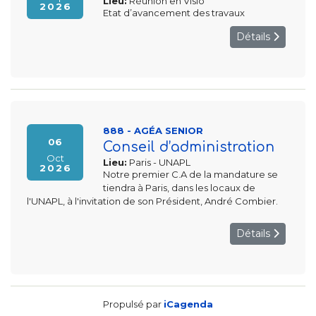
Lieu:
Réunion en Visio
2026
Etat d’avancement des travaux
Détails
888 - AGÉA SENIOR
06
Conseil d’administration
Oct
Lieu:
Paris - UNAPL
2026
Notre premier C.A de la mandature se
tiendra à Paris, dans les locaux de
l'UNAPL, à l'invitation de son Président, André Combier.
Détails
Propulsé par
iCagenda