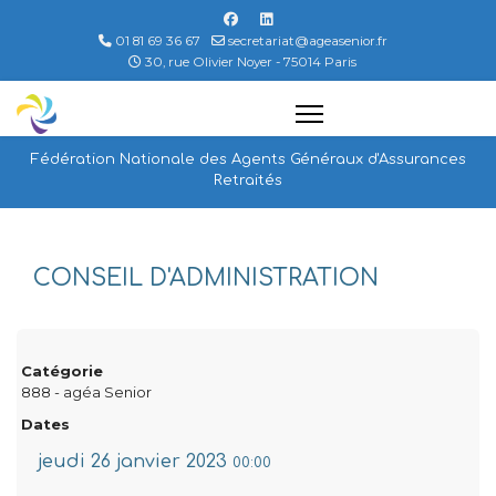
01 81 69 36 67
secretariat@ageasenior.fr
30, rue Olivier Noyer - 75014 Paris
Fédération Nationale des Agents Généraux d'Assurances
Retraités
CONSEIL D'ADMINISTRATION
Catégorie
888 - agéa Senior
Dates
jeudi 26 janvier 2023
00:00