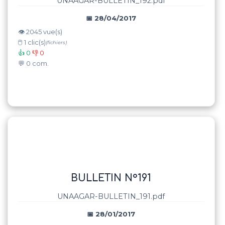
UNAAGAR-BULLETIN_192.pdf
📅 28/04/2017
👁️ 2045 vue(s)
🖱️ 1 clic(s)
(fichiers)
👍 0
👎 0
💬 0 com.
BULLETIN N°191
UNAAGAR-BULLETIN_191.pdf
📅 28/01/2017