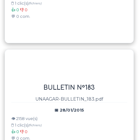
🖱️ 1 clic(s)
(fichiers)
👍 0
👎 0
💬 0 com.
BULLETIN N°183
UNAAGAR-BULLETIN_183.pdf
📅 28/01/2015
👁️ 2158 vue(s)
🖱️ 1 clic(s)
(fichiers)
👍 0
👎 0
💬 0 com.