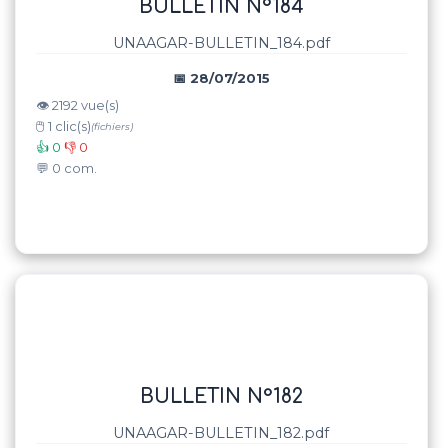
BULLETIN N°184
UNAAGAR-BULLETIN_184.pdf
📅 28/07/2015
👁️ 2192 vue(s)
🖱️ 1 clic(s)
(fichiers)
👍 0
👎 0
💬 0 com.
BULLETIN N°182
UNAAGAR-BULLETIN_182.pdf