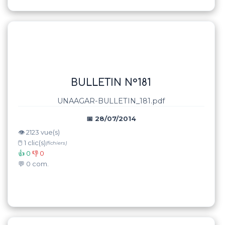
BULLETIN N°181
UNAAGAR-BULLETIN_181.pdf
📅 28/07/2014
👁️ 2123 vue(s)
🖱️ 1 clic(s)
(fichiers)
👍 0
👎 0
💬 0 com.