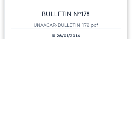
BULLETIN N°178
UNAAGAR-BULLETIN_178.pdf
📅 28/01/2014
👁️ 2139 vue(s)
🖱️ 1 clic(s)
(fichiers)
👍 0
👎 0
💬 0 com.
<<
<
>
>>
site développé par