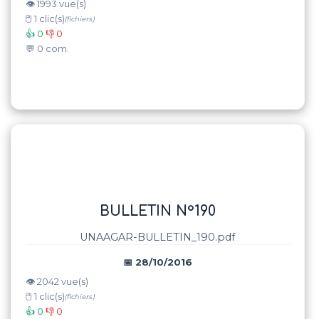
👁️ 1993 vue(s)
🖱️ 1 clic(s)
(fichiers)
👍 0
👎 0
💬 0 com.
BULLETIN N°190
UNAAGAR-BULLETIN_190.pdf
📅 28/10/2016
👁️ 2042 vue(s)
🖱️ 1 clic(s)
(fichiers)
👍 0
👎 0