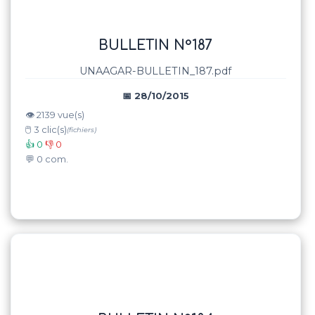
BULLETIN N°187
UNAAGAR-BULLETIN_187.pdf
📅 28/10/2015
👁️ 2139 vue(s)
🖱️ 3 clic(s)
(fichiers)
👍 0
👎 0
💬 0 com.