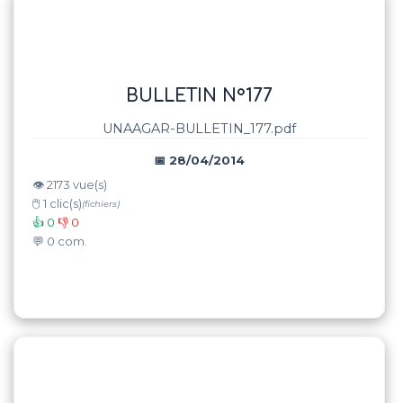
BULLETIN N°177
UNAAGAR-BULLETIN_177.pdf
📅 28/04/2014
👁️ 2173 vue(s)
🖱️ 1 clic(s)
(fichiers)
👍 0
👎 0
💬 0 com.