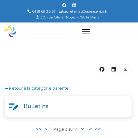
01 81 69 36 67
secretariat@ageasenior.fr
30, rue Olivier Noyer - 75014 Paris
⬅️ Retour à la catégorie parente
Bulletins
<<
<
>
>>