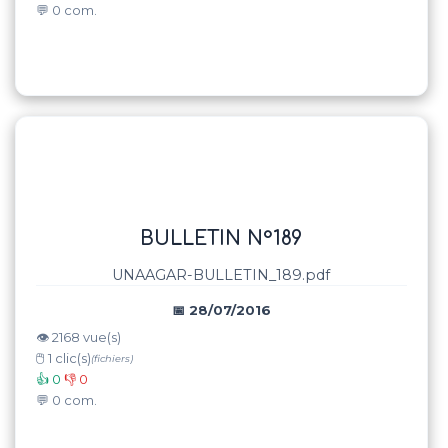
💬 0 com.
BULLETIN N°189
UNAAGAR-BULLETIN_189.pdf
📅 28/07/2016
👁️ 2168 vue(s)
🖱️ 1 clic(s)
(fichiers)
👍 0
👎 0
💬 0 com.