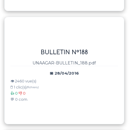
BULLETIN N°188
UNAAGAR-BULLETIN_188.pdf
📅 28/04/2016
👁️ 2460 vue(s)
🖱️ 1 clic(s)
(fichiers)
👍 0
👎 0
💬 0 com.