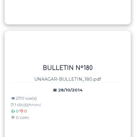
BULLETIN N°180
UNAAGAR-BULLETIN_180.pdf
📅 28/10/2014
👁️ 2170 vue(s)
🖱️ 1 clic(s)
(fichiers)
👍 0
👎 0
💬 0 com.