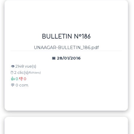
BULLETIN N°186
UNAAGAR-BULLETIN_186.pdf
📅 28/01/2016
👁️ 2148 vue(s)
🖱️ 2 clic(s)
(fichiers)
👍 0
👎 0
💬 0 com.