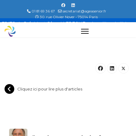
01 81 69 36 67
secretariat@ageasenior.fr
30, rue Olivier Noyer - 75014 Paris
EDITO du Président Gérard LEBEGUE, « Au milieu de l’hiver,
j’ai découvert en moi un invincible été. »
Cliquez ici pour lire plus d'articles