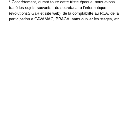
* Concrètement, durant toute cette triste époque, nous avons
traité les sujets suivants : du secrétariat à l’informatique
(évolutionsSiGaR et site web), de la comptablilté au RCA, de la
participation à CAVAMAC, PRAGA, sans oublier les stages, etc
articles
Qui sommes-nous ?
Mentions légales
Données Personnelles
Contact
Plan du site
Login