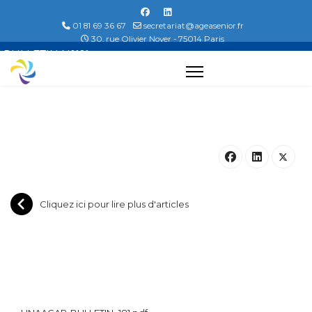
01 81 69 36 67
secretariat@ageasenior.fr
30, rue Olivier Noyer - 75014 Paris
BULLETIN N°181
Cliquez ici pour lire plus d'articles