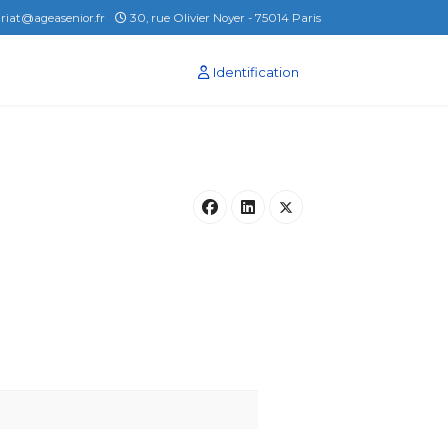
ariat@ageasenior.fr
30, rue Olivier Noyer - 75014 Paris
Identification