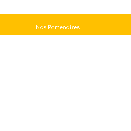
Nos Partenaires
Adhérents agéa sénior : vous
bénéficiez d’une réduction de 15% sur
vos achats de superbes vins Saumur
Champigny et Saumur Blanc Tél. : 02 4...