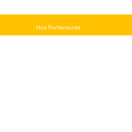
Nos Partenaires
Vos avantages partenaire toute l’année
5% à 10%* de remise permanente ou
Jusqu’à 20%* de remise en early-
booking ou Jusqu’à 5%* de remi...