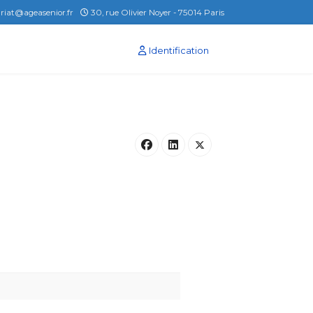
ariat@ageasenior.fr
30, rue Olivier Noyer - 75014 Paris
Identification