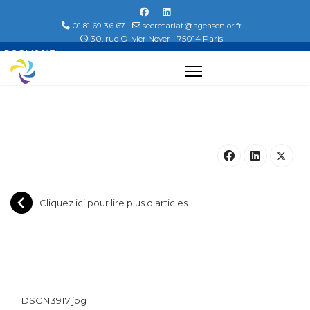
01 81 69 36 67
secretariat@ageasenior.fr
30, rue Olivier Noyer - 75014 Paris
DSCN3917.jpg...
Cliquez ici pour lire plus d'articles
DSCN3917.jpg