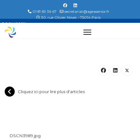
01 81 69 36 67
secretariat@ageasenior.fr
30, rue Olivier Noyer - 75014 Paris
DSCN3989.jpg...
Cliquez ici pour lire plus d'articles
DSCN3989.jpg