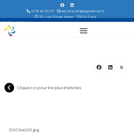
01 81 69 36 67
secretariat@ageasenior.fr
30, rue Olivier Noyer - 75014 Paris
DSCN4001.jpg...
Cliquez ici pour lire plus d'articles
DSCN4001.jpg