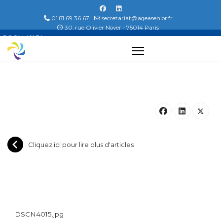
01 81 69 36 67
secretariat@ageasenior.fr
30, rue Olivier Noyer - 75014 Paris
DSCN4015.jpg...
Cliquez ici pour lire plus d'articles
DSCN4015.jpg