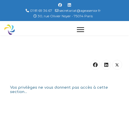
01 81 69 36 67
secretariat@ageasenior.fr
30, rue Olivier Noyer - 75014 Paris
Vos privilèges ne vous donnent pas accès à cette
section...