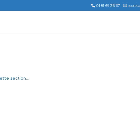
01 81 69 36 67
secret
tte section...