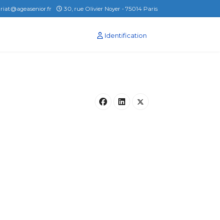
ariat@ageasenior.fr
30, rue Olivier Noyer - 75014 Paris
Identification