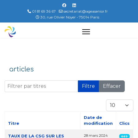
01 81 69 36 67
secretariat@ageasenior.fr
30, rue Olivier Noyer - 75014 Paris
articles
Filtrer par titres
Filtre
Effacer
Afficher #
Date de
Titre
modification
Clics
Articles
TAUX DE LA CSG SUR LES
28 mars 2024
669