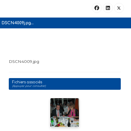
DSCN4009.jpg...
DSCN4009.jpg
Fichiers associés
(Appuyez pour consulter)