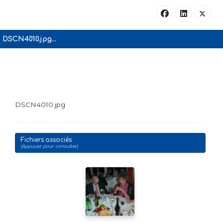
DSCN4010.jpg...
DSCN4010.jpg
Fichiers associés
(Appuyez pour consulter)