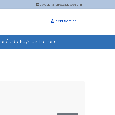
pays-de-la-loire@ageasenior.fr
Identification
aités du Pays de La Loire
E