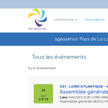
votre amicale
Notre agenda
ageasenior Pays de La Lo
Tous les évènements
Il y a 1 évènement
021 - LOIRE ATLANTIQUE -
25
Assemblée généra
Avr
Lieu:
MAUGES SUR LOIRE 496
2019
Assemblée générale ANJOU M