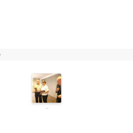
)
...