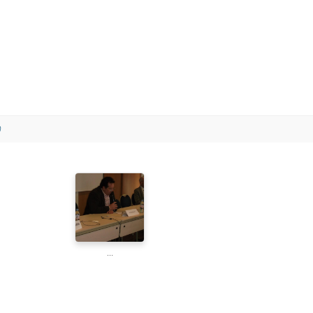
)
...