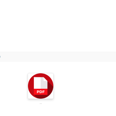
)
...