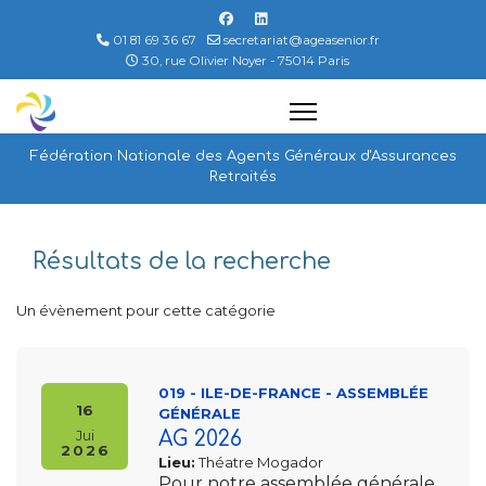
01 81 69 36 67
secretariat@ageasenior.fr
30, rue Olivier Noyer - 75014 Paris
Fédération Nationale des Agents Généraux d'Assurances
Retraités
Résultats de la recherche
Un évènement pour cette catégorie
019 - ILE-DE-FRANCE - ASSEMBLÉE
16
GÉNÉRALE
Jui
AG 2026
2026
Lieu:
Théatre Mogador
Pour notre assemblée générale