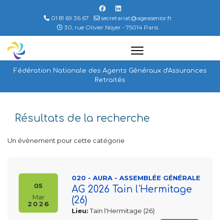
01 81 69 36 67
secretariat@ageasenior.fr
30, rue Olivier Noyer - 75014 Paris
Fédération Nationale des Agents Généraux d'Assurances
Retraités
Résultats de la recherche
Un évènement pour cette catégorie
020 - AURA - ASSEMBLÉE GÉNÉRALE
05
AG 2026 Tain l'Hermitage
Mar
(26)
2026
Lieu:
Tain l'Hermitage (26)